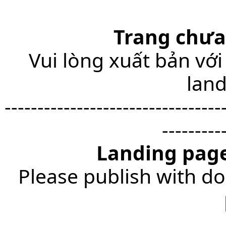
Trang chưa
Vui lòng xuất bản với
lan
---------------------------------
---------
Landing page
Please publish with do