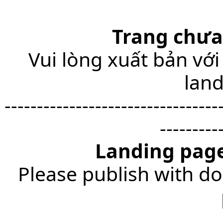
Trang chưa
Vui lòng xuất bản với
lan
---------------------------------
---------
Landing page
Please publish with do