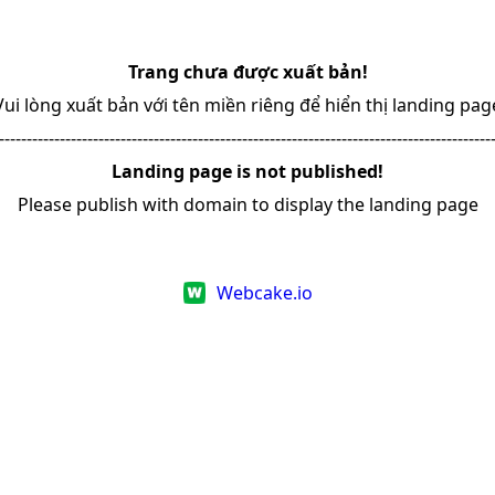
Trang chưa được xuất bản!
Vui lòng xuất bản với tên miền riêng để hiển thị landing pag
-----------------------------------------------------------------------------------------
Landing page is not published!
Please publish with domain to display the landing page
Webcake.io