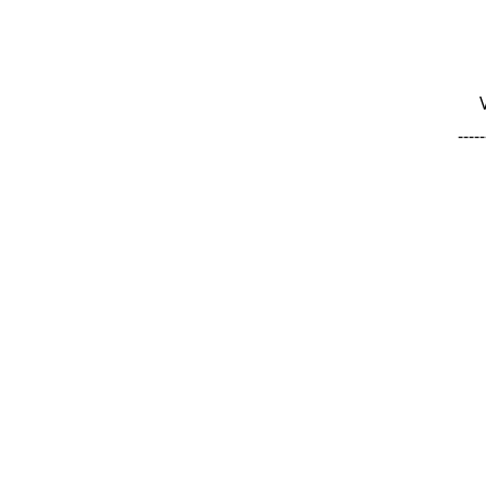
-----