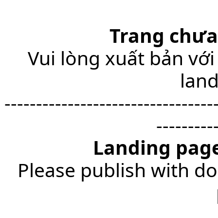
Trang chưa
Vui lòng xuất bản với
lan
---------------------------------
---------
Landing page
Please publish with do