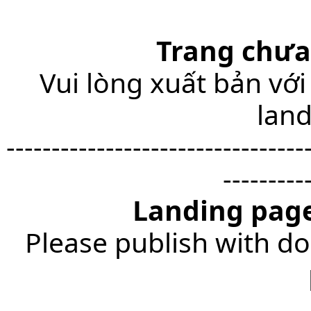
Trang chưa
Vui lòng xuất bản với
lan
---------------------------------
---------
Landing page
Please publish with do