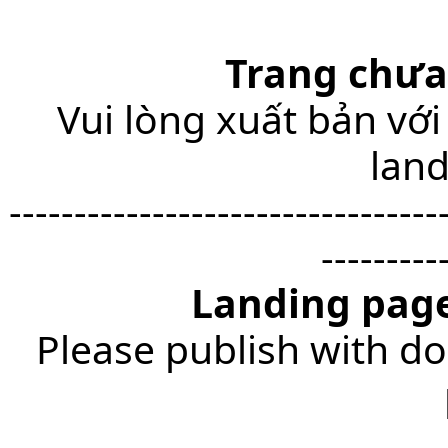
Trang chưa
Vui lòng xuất bản với
lan
---------------------------------
---------
Landing page
Please publish with do