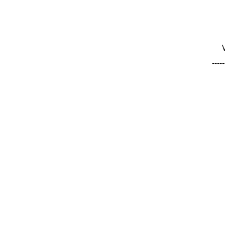
-----