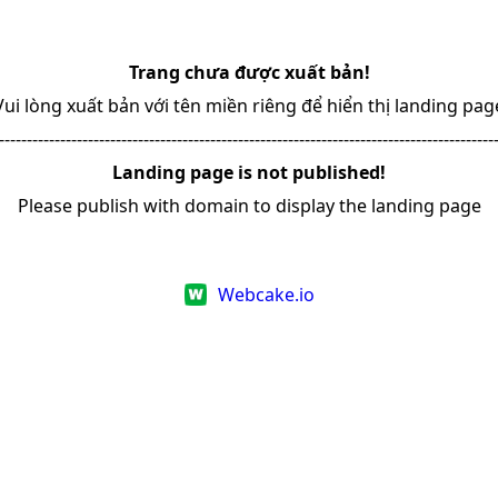
Trang chưa được xuất bản!
Vui lòng xuất bản với tên miền riêng để hiển thị landing pag
-----------------------------------------------------------------------------------------
Landing page is not published!
Please publish with domain to display the landing page
Webcake.io