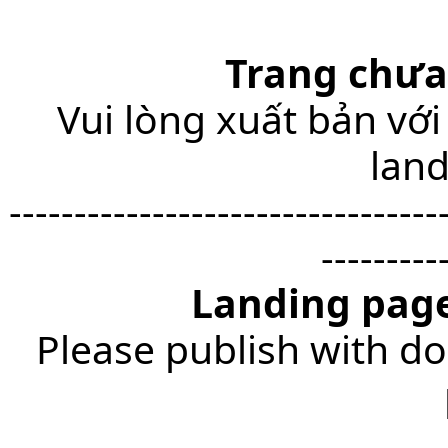
Trang chưa
Vui lòng xuất bản với
lan
---------------------------------
---------
Landing page
Please publish with do