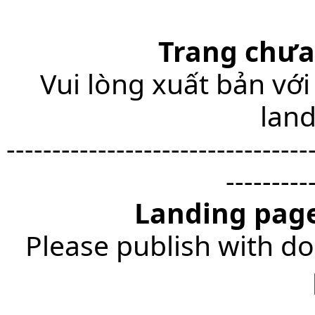
Trang chưa
Vui lòng xuất bản với
lan
---------------------------------
---------
Landing page
Please publish with do